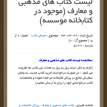
ليست كتاب هاي مذهبي
و معارف (موجود در
كتابخانه موسسه)
تاریخ ثبت :
۲۸-۰۳-۹۴ موضوع :
معرفي كتاب
امتیاز:
0 از
5
( مجموع آرا :
0)
بازدید : ۵۰۶۸
*مشاهده ليست كتاب هاي مذهبي و معارف
(لازم به ذكر است روز به روز به تعداد اين كتاب ها افزوده
مي شود - در صورت درخواست خريد كتاب جديد، به بخش
سفارش منابع در پرتال كتابخانه مراجعه نموده و مشخصات
كتاب درخواستي خود را براي ما ارسال نمائيد)
کلمات کلیدی :
كتاب هاي مذهبي و معارف
،
پرتال كتابخانه و