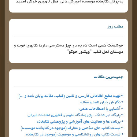
به پرتال کتابخانه موسسه آموزش عالی اقبال لاهوری خوش آمدید
مطلب روز
خوشبخت كسي است كه به دو چيز دسترسي دارد؛ كتابهاي خوب و
دوستان اهل كتاب "ويكتور هوگو"
جدیدترین مقالات
تهيه منابع اطلاعاتي فارسي و لاتين (كتاب، مقاله، پايان نامه و ...)
نگارش پايان نامه و مقاله
آشنايي با اصطلاحات علمي
پايگاه ايرانداك : پژوهشگاه علوم و فناوري اطلاعات ايران
برنامه ها و فعاليت هاي آموزشي و پژوهشي كتابخانه
ليست كتاب هاي مذهبي و معارف (موجود در كتابخانه موسسه)
ليست كتاب هاي روانشناسي و موفقيت (موجود در كتابخانه