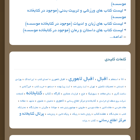
موسسه)
ليست كتاب هاي ورزشي و تربيت بدني (موجود در كتابخانه
موسسه)
ليست كتاب هاي زبان و ادبيات (موجود در كتابخانه موسسه)
ليست كتاب هاي داستان و رمان (موجود در كتابخانه موسسه)
-
ادامه...
كلمات كليدي
اقبال
اقبال لاهوري
،
،
،
،
،
،
،
،
isi
اقبال لاهوری
ايرانداك
استعلام
اهداي كتاب
بهزادي
،
،
،
،
،
،
،
،
،
خيرآبادي
تابستان
تحصيلات تكميلي
تهران
ثبت پايان نامه
ثبت پيشنهاده
جستجو
خريد كتاب
كتابخانه
،
،
،
،
،
،
،
،
كارگاه
كتاب
ساعت كاري
سيويليكا
سالن مطالعه
طرح
قرارداد همكاري
كتابخانه
،
،
،
،
،
،
،
لاهوري
كتابخانه و مركز اطلاع رساني
مثنوي
مقاله
شركت برق منطقه اي خراسان
ماهيان
مشهد
،
،
،
،
،
،
،
،
مولانا
نمايشگاه
مقاله فارسي
مقاله لاتين
مقاله نويسي
مقروني
موضوع پایان نامه
مگيران
نمايشگاه
،
،
،
،
،
،
،
پرتال كتابخانه و
هفته كتاب
نمایشگاه
پايان نامه
كتاب
پايگاه
پايگاه لاتين
پایان‌نامه‌
،
،
مركز اطلاع رساني
کتاب
یارانه