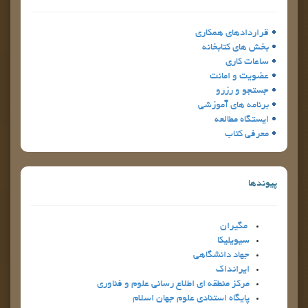
قراردادهاي همكاري
بخش هاي كتابخانه
ساعات كاري
عضويت و امانت
جستجو و رزرو
برنامه هاي آموزشي
ايستگاه مطالعه
معرفي كتاب
پيوندها
مگيران
سيويليكا
جهاد دانشگاهي
ايرانداك
مركز منطقه اي اطلاع رساني علوم و فناوري
پايگاه استنادي علوم جهان اسلام