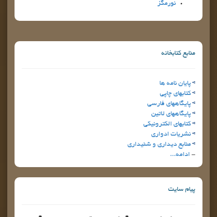
نورمگز
منابع كتابخانه
پايان نامه ها
كتابهاي چاپي
پايگاههاي فارسي
پايگاههاي لاتين
كتابهاي الكترونيكي
نشريات ادواري
منابع ديداري و شنيداري
-
ادامه...
پیام سایت